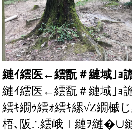
縺ｲ繧医←繧翫＃縺域｣ｮ
縺ｲ繧医←繧翫＃縺域｣ｮ譫
繧ｷ繝ｩ繧ｫ繧ｷ縲√Ζ繝槭
梧､阪∴繧峨ｌ縺ｦ縺�∪縺